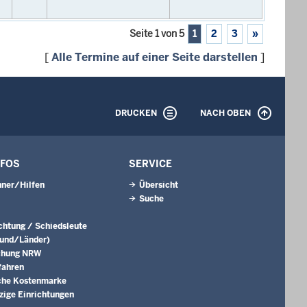
Seite 1 von 5
1
2
3
»
[
Alle Termine auf einer Seite darstellen
]
DRUCKEN
NACH OBEN
NFOS
SERVICE
ner/Hilfen
Übersicht
Suche
ichtung / Schiedsleute
Bund/Länder)
chung NRW
fahren
che Kostenmarke
ige Einrichtungen