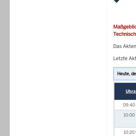
Maßgeblic
Technisch
Das Akten
Letzte Akt
Uhrz
09:40
10:00
10:20