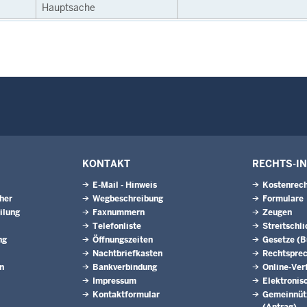
Hauptsache
KONTAKT
RECHTS-I
E-Mail - Hinweis
Kostenrech
eher
Wegbeschreibung
Formulare
ilung
Faxnummern
Zeugen
Telefonliste
Streitschl
ng
Öffnungszeiten
Gesetze (
Nachtbriefkasten
Rechtspre
n
Bankverbindung
Online-Ver
Impressum
Elektronis
Kontaktformular
Gemeinnütz