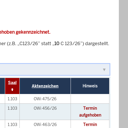
gehoben gekennzeichnet.
 (z.B. „C123/26” statt „
10
C 123/26”) dargestellt.
Saal
Aktenzeichen
Hinweis
1.103
OWi 475/26
1.103
OWi 456/26
Termin
aufgehoben
1.103
OWi 463/26
Termin