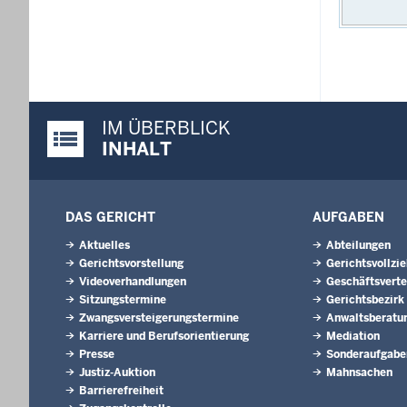
IM ÜBERBLICK
Justiz-Portal im Überblick:
INHALT
DAS GERICHT
AUFGABEN
Aktuelles
Abteilungen
Gerichtsvorstellung
Gerichtsvollzi
Videoverhandlungen
Geschäftsverte
Sitzungstermine
Gerichtsbezirk
Zwangsversteigerungstermine
Anwaltsberatu
Karriere und Berufsorientierung
Mediation
Presse
Sonderaufgabe
Justiz-Auktion
Mahnsachen
Barrierefreiheit