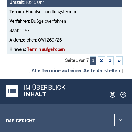
10:45
Uhr
Hauptverhandlungstermin
Bußgeldverfahren
1.157
OWi 269/26
Termin aufgehoben
Seite 1 von 7
1
2
3
»
[
Alle Termine auf einer Seite darstellen
]
IM ÜBERBLICK
Justiz-Portal im Überblick:
INHALT
DAS GERICHT