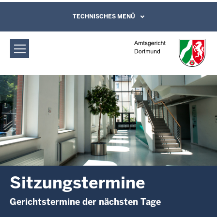
Direkt zum Inhalt
Amtsgericht Dortmund:
TECHNISCHES MENÜ
Leichte Sprache, Gebärdensprachenvideo
und Kontaktformular
Sitzungstermine
Sitzungstermine
Gerichtstermine der nächsten Tage