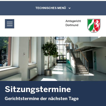
Direkt zum Inhalt
Amtsgericht Dortmund:
TECHNISCHES MENÜ
Leichte Sprache, Gebärdensprachenvideo
und Kontaktformular
Sitzungstermine
Sitzungstermine
Gerichtstermine der nächsten Tage