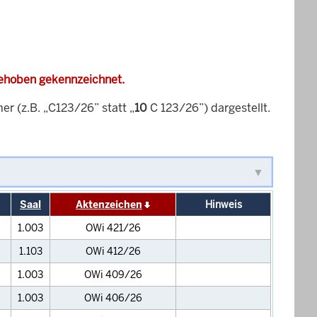
gehoben gekennzeichnet.
 (z.B. „C123/26” statt „
10
C 123/26”) dargestellt.
Saal
Aktenzeichen
Hinweis
1.003
OWi 421/26
1.103
OWi 412/26
1.003
OWi 409/26
1.003
OWi 406/26