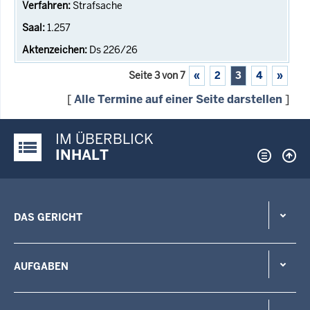
Strafsache
1.257
Ds 226/26
Seite 3 von 7
«
2
3
4
»
[
Alle Termine auf einer Seite darstellen
]
IM ÜBERBLICK
Justiz-Portal im Überblick:
INHALT
DAS GERICHT
AUFGABEN