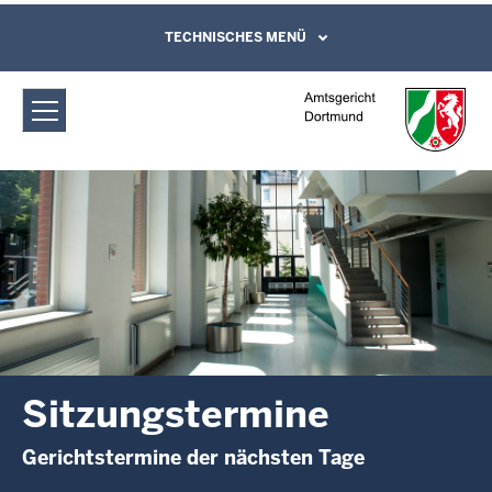
Direkt zum Inhalt
Amtsgericht Dortmund:
TECHNISCHES MENÜ
Leichte Sprache, Gebärdensprachenvideo
und Kontaktformular
Sitzungstermine
Sitzungstermine
Gerichtstermine der nächsten Tage