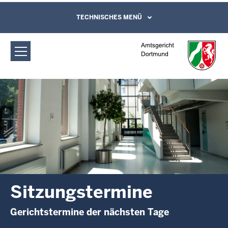
Direkt zum Inhalt
Amtsgericht Dortmund:
TECHNISCHES MENÜ
Leichte Sprache, Gebärdensprachenvideo
und Kontaktformular
Sitzungstermine
Sitzungstermine
Gerichtstermine der nächsten Tage