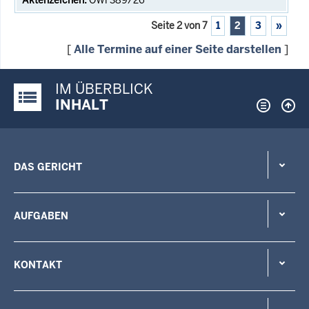
Seite 2 von 7
1
2
3
»
[
Alle Termine auf einer Seite darstellen
]
IM ÜBERBLICK
Justiz-Portal im Überblick:
INHALT
DAS GERICHT
AUFGABEN
KONTAKT