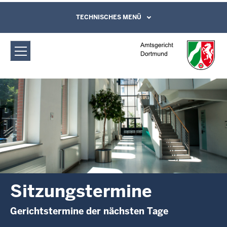
Direkt zum Inhalt
Amtsgericht Dortmund:
TECHNISCHES MENÜ
Leichte Sprache, Gebärdensprachenvideo
und Kontaktformular
Sitzungstermine
Sitzungstermine
Gerichtstermine der nächsten Tage