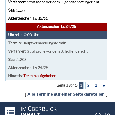
Strafsache vor dem Jugendschöffengericht
1.177
Ls 36/25
Aktenzeichen Ls 24/25
10:00
Uhr
Hauptverhandlungstermin
Strafsache vor dem Schöffengericht
1.203
Ls 24/25
Termin aufgehoben
Seite 1 von 5
1
2
3
»
[
Alle Termine auf einer Seite darstellen
]
IM ÜBERBLICK
Justiz-Portal im Überblick:
INHALT