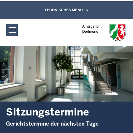
Direkt zum Inhalt
Amtsgericht Dortmund:
TECHNISCHES MENÜ
Leichte Sprache, Gebärdensprachenvideo
und Kontaktformular
Sitzungstermine
Sitzungstermine
Gerichtstermine der nächsten Tage