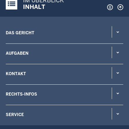
IM ÜBERBLICK
Justiz-Portal im Überblick:
INHALT
DAS GERICHT
AUFGABEN
KONTAKT
RECHTS-INFOS
SERVICE