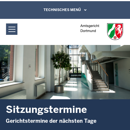
Direkt zum Inhalt
Amtsgericht Dortmund:
TECHNISCHES MENÜ
Leichte Sprache, Gebärdensprachenvideo
und Kontaktformular
Sitzungstermine
Sitzungstermine
Gerichtstermine der nächsten Tage