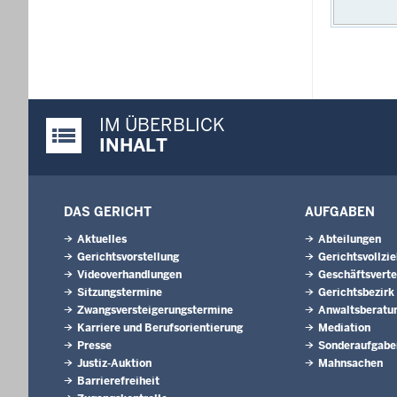
IM ÜBERBLICK
Justiz-Portal im Überblick:
INHALT
DAS GERICHT
AUFGABEN
Aktuelles
Abteilungen
Gerichtsvorstellung
Gerichtsvollzi
Videoverhandlungen
Geschäftsverte
Sitzungstermine
Gerichtsbezirk
Zwangsversteigerungstermine
Anwaltsberatu
Karriere und Berufsorientierung
Mediation
Presse
Sonderaufgabe
Justiz-Auktion
Mahnsachen
Barrierefreiheit