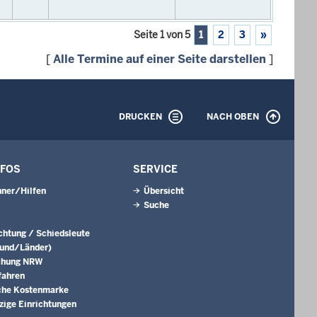
Seite 1 von 5
1
2
3
»
[
Alle Termine auf einer Seite darstellen
]
DRUCKEN
NACH OBEN
NFOS
SERVICE
ner/Hilfen
Übersicht
Suche
ichtung / Schiedsleute
Bund/Länder)
chung NRW
fahren
che Kostenmarke
ige Einrichtungen