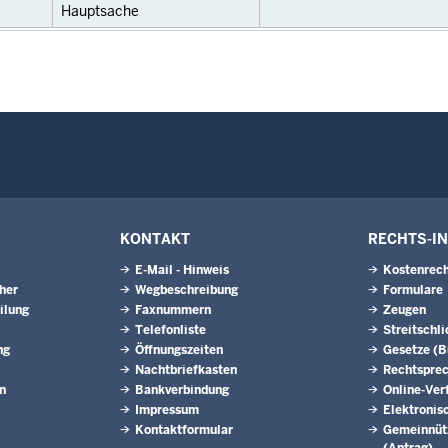
Hauptsache
KONTAKT
RECHTS-I
E-Mail - Hinweis
Kostenrech
eher
Wegbeschreibung
Formulare
ilung
Faxnummern
Zeugen
Telefonliste
Streitschl
ng
Öffnungszeiten
Gesetze (
Nachtbriefkasten
Rechtspre
n
Bankverbindung
Online-Ver
Impressum
Elektronis
Kontaktformular
Gemeinnütz