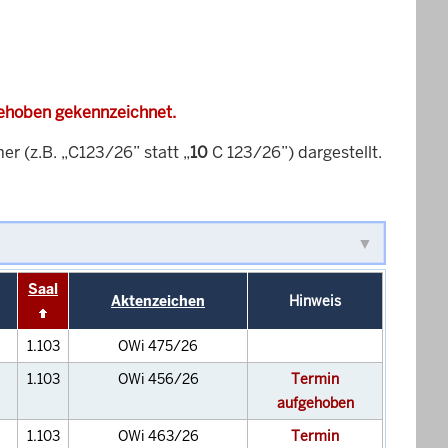
gehoben gekennzeichnet.
 (z.B. „C123/26” statt „
10
C 123/26”) dargestellt.
Saal
Aktenzeichen
Hinweis
1.103
OWi 475/26
1.103
OWi 456/26
Termin
aufgehoben
1.103
OWi 463/26
Termin