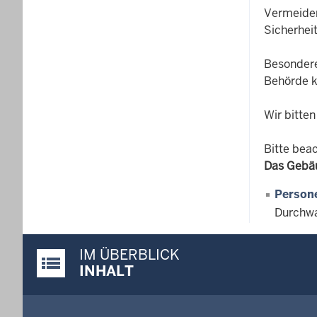
Vermeiden
Sicherheit
Besonder
Behörde 
Wir bitten
Bitte beac
Das Gebäu
Person
Durchwa
IM ÜBERBLICK
Justiz-Portal im Überblick:
INHALT