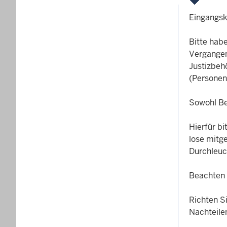
Eingangsko
Bitte habe
Vergangen
Justizbehö
(Personen
Sowohl Bed
Hierfür bi
lose mitg
Durchleuc
Beachten 
Richten S
Nachteile