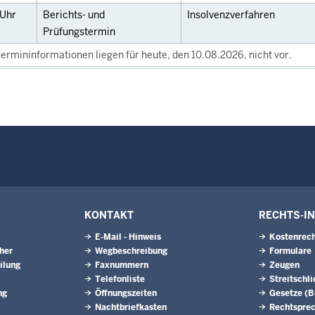
Uhr
Berichts- und
Insolvenzverfahren
Prüfungstermin
ermininformationen liegen für heute, den 10.08.2026, nicht vor.
KONTAKT
RECHTS-I
E-Mail - Hinweis
Kostenrech
eher
Wegbeschreibung
Formulare
ilung
Faxnummern
Zeugen
Telefonliste
Streitschl
ng
Öffnungszeiten
Gesetze (
Nachtbriefkasten
Rechtspre