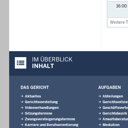
16:00
Weitere T
IM ÜBERBLICK
Justiz-Portal im Überblick:
INHALT
DAS GERICHT
AUFGABEN
Aktuelles
Abteilungen
Gerichtsvorstellung
Gerichtsvollzi
Videoverhandlungen
Geschäftsverte
Sitzungstermine
Gerichtsbezirk
Zwangsversteigerungstermine
Anwaltsberatu
Karriere und Berufsorientierung
Mediation