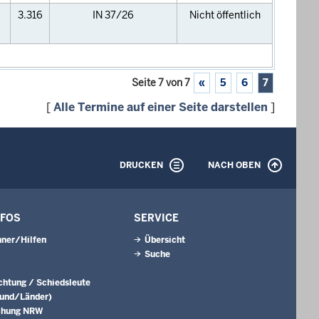
3.316
IN 37/26
Nicht öffentlich
Seite 7 von 7
«
5
6
7
[
Alle Termine auf einer Seite darstellen
]
DRUCKEN
NACH OBEN
NFOS
SERVICE
ner/Hilfen
Übersicht
Suche
ichtung / Schiedsleute
Bund/Länder)
chung NRW