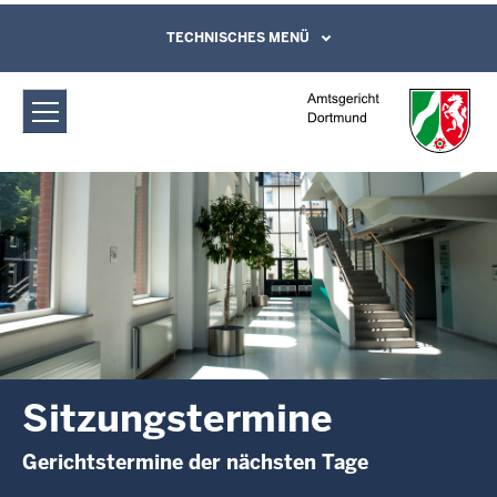
Direkt zum Inhalt
Amtsgericht Dortmund:
TECHNISCHES MENÜ
Leichte Sprache, Gebärdensprachenvideo
und Kontaktformular
Sitzungstermine
Sitzungstermine
Gerichtstermine der nächsten Tage