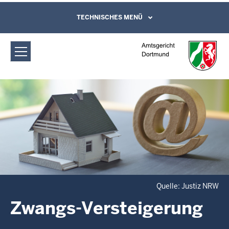
Direkt zum Inhalt
Amtsgericht Dortmund: Zwangs-
TECHNISCHES MENÜ
Leichte Sprache, Gebärdensprachenvideo
und Kontaktformular
Versteigerung
Quelle: Justiz NRW
Zwangs-Versteigerung