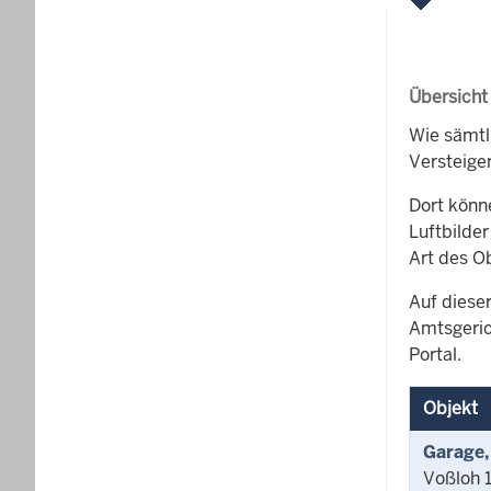
Übersicht
Wie sämtl
Versteige
Dort könn
Luftbilder
Art des O
Auf dieser
Amtsgeric
Portal.
Objekt
Garage,
Voßloh 