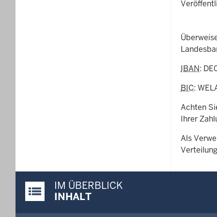
Veröffent
Überweise
Landesban
IBAN
: DE
BIC
: WEL
Achten Si
Ihrer Zah
Als Verwe
Verteilun
IM ÜBERBLICK
Justiz-Portal im Überblick:
INHALT