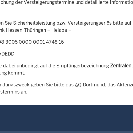
lichung der Versteigerungstermine und detaillierte Informat
n Sie Sicherheitsleistung
bzw.
Versteigerungserlös bitte auf 
k Hessen-Thüringen – Helaba –
08 3005 0000 0001 4748 16
ADEDD
e dabei unbedingt auf die Empfängerbezeichnung
Zentralen 
lung kommt.
ndungszweck geben Sie bitte das
AG
Dortmund, das Aktenze
gstermins an.