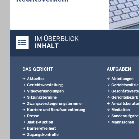
Nordrhein-
01.07.202
Newsletter 
30.06.202
IM ÜBERBLICK
288 Anwärt
Justiz-Portal im Überblick:
Jahrgangs 
INHALT
Justizvoll
30.06.202
RechtSpecia
DAS GERICHT
AUFGABEN
schlichten!
Aktuelles
Abteilungen
Gerichtsvorstellung
Gerichtsvollzi
Videoverhandlungen
Geschäftsverte
Sitzungstermine
Gerichtsbezirk
Zwangsversteigerungstermine
Anwaltsberatu
Karriere und Berufsorientierung
Mediation
Presse
Sonderaufgabe
Justiz-Auktion
Mahnsachen
Barrierefreiheit
Zugangskontrolle