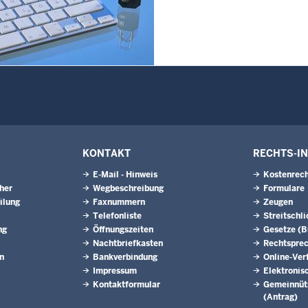
Westfalen
6
Juli 2026
6
erinnen und Anwärter des
2024/2026 der
zugsschule NRW geehrt
6
l - Schiedsleute helfen Streit
KONTAKT
RECHTS-I
E-Mail - Hinweis
Kostenrech
eher
Wegbeschreibung
Formulare
ilung
Faxnummern
Zeugen
Telefonliste
Streitschl
ng
Öffnungszeiten
Gesetze (
Nachtbriefkasten
Rechtspre
n
Bankverbindung
Online-Ver
Impressum
Elektronis
Kontaktformular
Gemeinnütz
(Antrag)