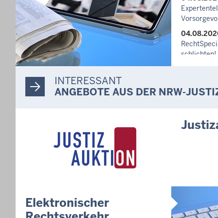
Expertente
Vorsorgevo
04.08.202
RechtSpecia
schlichten!
03.08.202
INTERESSANT
Newsletter
ANGEBOTE AUS DER NRW-JUSTI
27.07.202
Dein Mut fi
unterstütz
Justiz
häusliche 
10.07.202
Anerkennun
Suizidpräve
ausgezeich
14.07.202
Justiz der 
Elektronischer
Minister Li
Rechtsverkehr
Projekts Zu