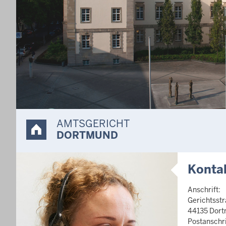
nline aus.
AMTSGERICHT
DORTMUND
Konta
Anschrift:
Gerichtsst
44135 Dor
Postanschri