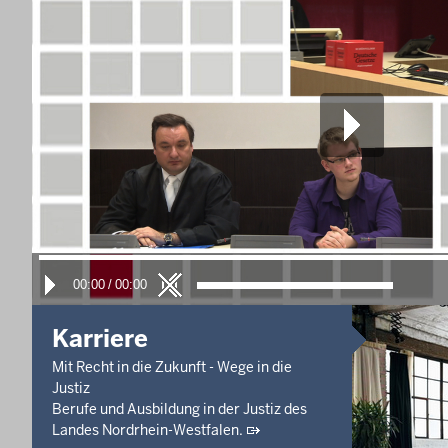
10. Aug. 2026, 09:20 Uhr
-
Aufgehoben!
Hauptverhandlungstermin
Bußgeldverfahren - OWi 259/26
10. Aug. 2026, 09:30 Uhr
Gütetermin und früher erster Termin
Zivilsache - C 3909/26
Letzte Aktualisierung:
Heute, 17:51 Uhr
00:00
/
00:00
Karriere
Mit Recht in die Zukunft - Wege in die
Justiz
Berufe und Ausbildung in der Justiz des
Landes Nordrhein-Westfalen.