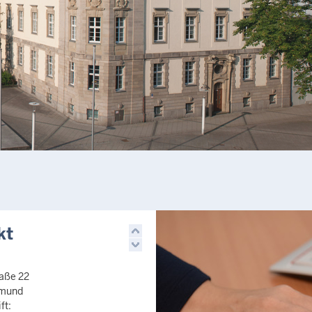
kt
raße 22
tmund
ft: