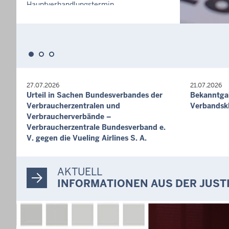
Hauptverhandlungstermin
Strafsache - Ds 4/26
10. Aug. 2026, 09:00 Uhr
Hauptverhandlungstermin
Strafsache - Ds 195/26
10. Aug. 2026, 09:00 Uhr
Hauptverhandlungstermin
27.07.2026
21.07.2026
Strafsache - Ds 413/25
Urteil in Sachen Bundesverbandes der
Bekanntgab
10. Aug. 2026, 09:00 Uhr
Verbraucherzentralen und
Verbandsk
Hauptverhandlungstermin
Verbraucherverbände –
Strafsache vor dem
Verbraucherzentrale Bundesverband e.
Jugendschöffengericht - Ls 29/26
V. gegen die Vueling Airlines S. A.
10. Aug. 2026, 09:00 Uhr
Hauptverhandlungstermin
AKTUELL
Bußgeldverfahren - OWi 209/26
INFORMATIONEN AUS DER JUST
10. Aug. 2026, 09:20 Uhr
Hauptverhandlungstermin
Strafsache - Ds 168/26
Nicht öffentlich