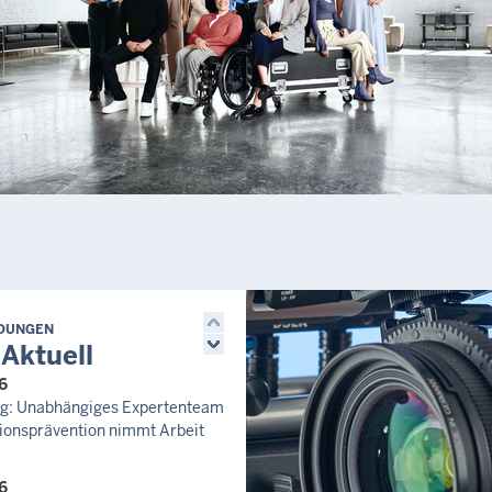
Brechten
225.000,00 €
Letzte Aktualisierung:
Heute, 23:29 Uhr
LDUNGEN
 Aktuell
6
zug: Unabhängiges Expertenteam
ionsprävention nimmt Arbeit
6