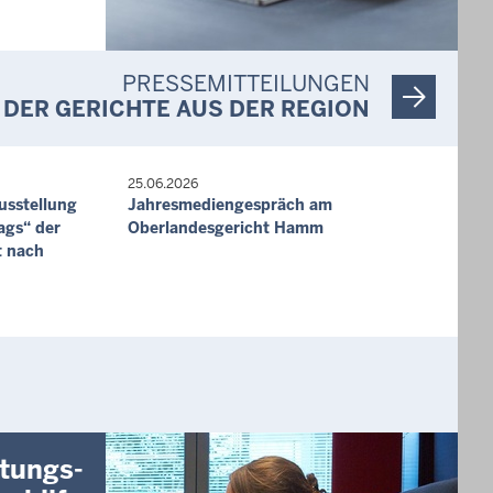
und,
PRESSEMITTEILUNGEN
DER GERICHTE AUS DER REGION
ng (1 bis 2
25.06.2026
usstellung
Jahresmediengespräch am
3, 44143
ags“ der
Oberlandesgericht Hamm
t nach
immer)
9 Dortmund,
tungs-