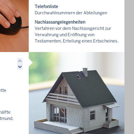
Telefonliste
Durchwahlnummern der Abteilungen
Nachlassangelegenheiten
Verfahren vor dem Nachlassgericht zur
Verwahrung und Eröffnung von
Testamenten, Erteilung eines Erbscheines.
Ausschlagung des Erbes und anderes.
Kontakt
Postanschrift, E-Mail und Telefonnummer
Wegbeschreibung
Wie Sie uns erreichen können
Aufgaben
tte
Informationen zu Abteilungen und mehr
älfte
rtmund,