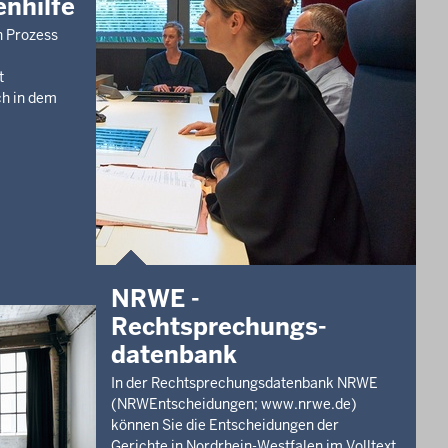
nhilfe
Dortmund,
en Prozess
t
ch in dem
Dortmund,
mer)
rackel
NRWE -
Rechtsprechungs­
d,
datenbank
In der Rechtsprechungsdatenbank NRWE
(NRWEntscheidungen; www.nrwe.de)
können Sie die Entscheidungen der
nd,
Gerichte in Nordrhein-Westfalen im Volltext